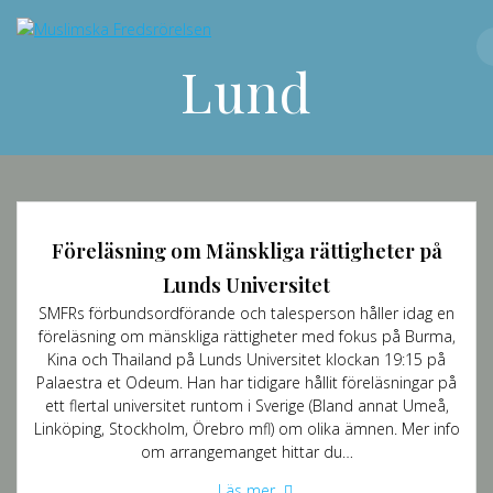
Hoppa
till
innehåll
Lund
Föreläsning om Mänskliga rättigheter på
Lunds Universitet
SMFRs förbundsordförande och talesperson håller idag en
föreläsning om mänskliga rättigheter med fokus på Burma,
Kina och Thailand på Lunds Universitet klockan 19:15 på
Palaestra et Odeum. Han har tidigare hållit föreläsningar på
ett flertal universitet runtom i Sverige (Bland annat Umeå,
Linköping, Stockholm, Örebro mfl) om olika ämnen. Mer info
om arrangemanget hittar du…
Läs mer