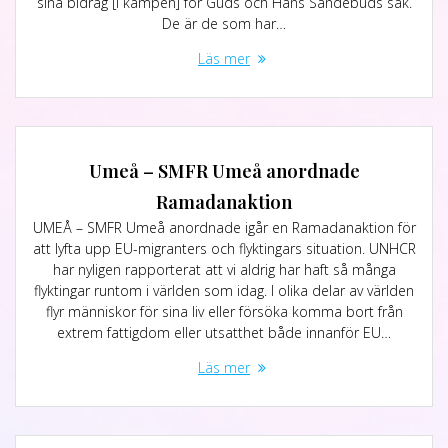
sina bidrag [i kampen] för Guds och Hans Sändebuds sak.
De är de som har…
Läs mer
Umeå – SMFR Umeå anordnade
Ramadanaktion
UMEÅ – SMFR Umeå anordnade igår en Ramadanaktion för
att lyfta upp EU-migranters och flyktingars situation. UNHCR
har nyligen rapporterat att vi aldrig har haft så många
flyktingar runtom i världen som idag. I olika delar av världen
flyr människor för sina liv eller försöka komma bort från
extrem fattigdom eller utsatthet både innanför EU…
Läs mer