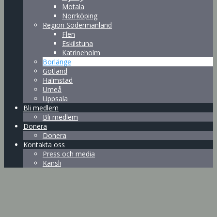
Motala
Norrköping
Region Södermanland
Flen
Eskilstuna
Katrineholm
Borlänge
Gotland
Halmstad
Umeå
Uppsala
Bli medlem
Bli medlem
Donera
Donera
Kontakta oss
Press och media
Kansli