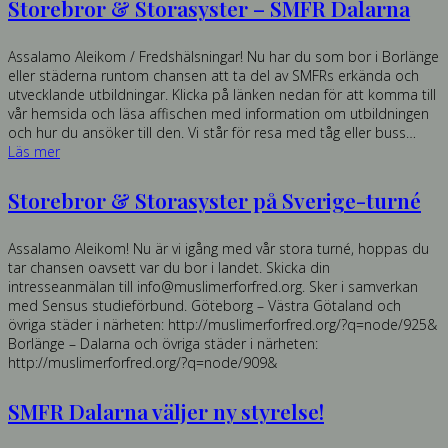
Storebror & Storasyster – SMFR Dalarna
Assalamo Aleikom / Fredshälsningar! Nu har du som bor i Borlänge
eller städerna runtom chansen att ta del av SMFRs erkända och
utvecklande utbildningar. Klicka på länken nedan för att komma till
vår hemsida och läsa affischen med information om utbildningen
och hur du ansöker till den. Vi står för resa med tåg eller buss…
Läs mer
Storebror & Storasyster på Sverige-turné
Assalamo Aleikom! Nu är vi igång med vår stora turné, hoppas du
tar chansen oavsett var du bor i landet. Skicka din
intresseanmälan till info@muslimerforfred.org. Sker i samverkan
med Sensus studieförbund. Göteborg – Västra Götaland och
övriga städer i närheten: http://muslimerforfred.org/?q=node/925&
Borlänge – Dalarna och övriga städer i närheten:
http://muslimerforfred.org/?q=node/909&
SMFR Dalarna väljer ny styrelse!