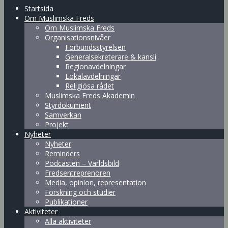
Startsida
Om Muslimska Freds
Om Muslimska Freds
Organisationsnivåer
Förbundsstyrelsen
Generalsekreterare & kansli
Regionavdelningar
Lokalavdelningar
Religiösa rådet
Muslimska Freds Akademin
Styrdokument
Samverkan
Projekt
Nyheter
Nyheter
Reminders
Podcasten – Världsbild
Fredsentreprenören
Media, opinion, representation
Forskning och studier
Publikationer
Aktiviteter
Alla aktiviteter