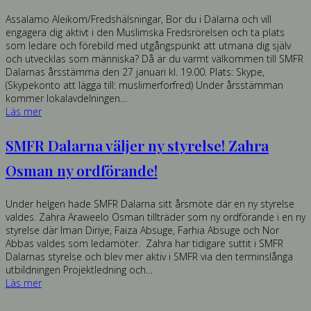
Assalamo Aleikom/Fredshälsningar, Bor du i Dalarna och vill
engagera dig aktivt i den Muslimska Fredsrörelsen och ta plats
som ledare och förebild med utgångspunkt att utmana dig själv
och utvecklas som människa? Då är du varmt välkommen till SMFR
Dalarnas årsstämma den 27 januari kl. 19.00. Plats: Skype,
(Skypekonto att lägga till: muslimerforfred) Under årsstämman
kommer lokalavdelningen…
Läs mer
SMFR Dalarna väljer ny styrelse! Zahra
Osman ny ordförande!
Under helgen hade SMFR Dalarna sitt årsmöte där en ny styrelse
valdes. Zahra Araweelo Osman tillträder som ny ordförande i en ny
styrelse där Iman Diriye, Faiza Absuge, Farhia Absuge och Nor
Abbas valdes som ledamöter. Zahra har tidigare suttit i SMFR
Dalarnas styrelse och blev mer aktiv i SMFR via den terminslånga
utbildningen Projektledning och…
Läs mer