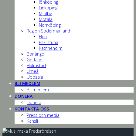
Jönköping
Linköping
Mjölby
Motala
Norrköping
Region Södermanland
Flen
Eskilstuna
Katrineholm
Borlänge
Gotland
Halmstad
Umeå
Uppsala
BLI MEDLEM
Bli medlem
DONERA
Donera
KONTAKTA OSS
Press och media
Kansli