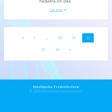
medvetna om olika…
Läs mer
1
…
30
31
32
33
34
Muslimska Fredsrörelsen
© 2026 Muslimska Fredsrörelsen.