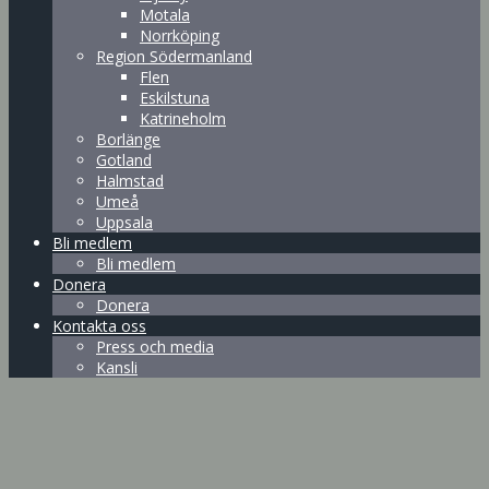
Motala
Norrköping
Region Södermanland
Flen
Eskilstuna
Katrineholm
Borlänge
Gotland
Halmstad
Umeå
Uppsala
Bli medlem
Bli medlem
Donera
Donera
Kontakta oss
Press och media
Kansli