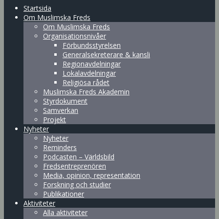
Startsida
Om Muslimska Freds
Om Muslimska Freds
Organisationsnivåer
Förbundsstyrelsen
Generalsekreterare & kansli
Regionavdelningar
Lokalavdelningar
Religiösa rådet
Muslimska Freds Akademin
Styrdokument
Samverkan
Projekt
Nyheter
Nyheter
Reminders
Podcasten – Världsbild
Fredsentreprenören
Media, opinion, representation
Forskning och studier
Publikationer
Aktiviteter
Alla aktiviteter