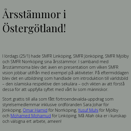
Årsstämmor i
Östergötland!
I lördags (25/1) hade SMFR Linköping, SMFR Jönköping, SMFR Mjölby
och SMFR Norrköping sina årsstämmor. I samband med
årsstämmorna blev det även en presentation om vilken SMFR
vision jobbar utifrån med exempel på aktiviteter. På eftermiddagen
blev det en utbildning som handlade om introduktion till världsbild
– den islamiska respektive den sekulära – och vikten av att förstå
dessa för att uppfylla syftet med vårt liv som människor.
Stort grattis till alla som fått förtroendevalda-uppdrag som
styrelsemedlemmar inklusive ordföranden Sara Johar för
Jönköping,
Omar Hamid
för Norrköping,
Yusuf Muhi
för Mjölby
och
Mohamed Mohamud
för Linköping. Må Allah öka er i kunskap
och välsigna ert arbete, ameen!