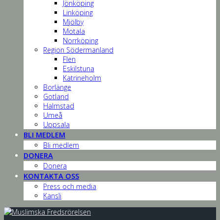
Jönköping
Linköping
Mjölby
Motala
Norrköping
Region Södermanland
Flen
Eskilstuna
Katrineholm
Borlänge
Gotland
Halmstad
Umeå
Uppsala
BLI MEDLEM
Bli medlem
DONERA
Donera
KONTAKTA OSS
Press och media
Kansli