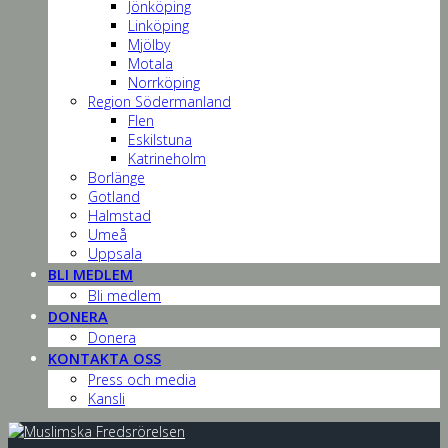
Jönköping
Linköping
Mjölby
Motala
Norrköping
Region Södermanland
Flen
Eskilstuna
Katrineholm
Borlänge
Gotland
Halmstad
Umeå
Uppsala
BLI MEDLEM
Bli medlem
DONERA
Donera
KONTAKTA OSS
Press och media
Kansli