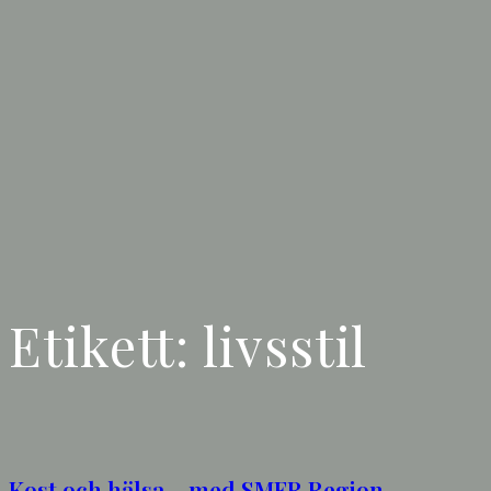
Etikett:
livsstil
Kost och hälsa – med SMFR Region