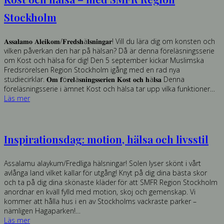
Stockholm
𝐀𝐬𝐬𝐚𝐥𝐚𝐦𝐨 𝐀𝐥𝐞𝐢𝐤𝐨𝐦/𝐅𝐫𝐞𝐝𝐬𝐡ä𝐥𝐬𝐧𝐢𝐧𝐠𝐚𝐫! Vill du lära dig om konsten och
vilken påverkan den har på hälsan? Då är denna föreläsningsserie
om Kost och hälsa för dig! Den 5 september kickar Muslimska
Fredsrörelsen Region Stockholm igång med en rad nya
studiecirklar. 𝐎𝐦 𝐟ö𝐫𝐞𝐥ä𝐬𝐧𝐢𝐧𝐠𝐬𝐬𝐞𝐫𝐢𝐞𝐧 𝐊𝐨𝐬𝐭 𝐨𝐜𝐡 𝐡ä𝐥𝐬𝐚 Denna
föreläsningsserie i ämnet Kost och hälsa tar upp vilka funktioner…
Läs mer
Inspirationsdag: motion, hälsa och livsstil
Assalamu alaykum/Fredliga hälsningar! Solen lyser skönt i vårt
avlånga land vilket kallar för utgång! Knyt på dig dina bästa skor
och ta på dig dina skönaste kläder för att SMFR Region Stockholm
anordnar en kväll fylld med motion, skoj och gemenskap. Vi
kommer att hålla hus i en av Stockholms vackraste parker –
nämligen Hagaparken!…
Läs mer