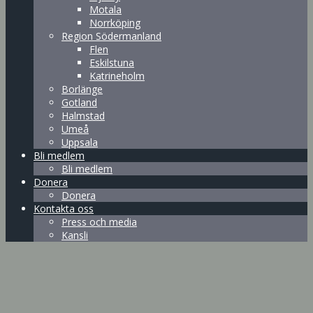
Motala
Norrköping
Region Södermanland
Flen
Eskilstuna
Katrineholm
Borlänge
Gotland
Halmstad
Umeå
Uppsala
Bli medlem
Bli medlem
Donera
Donera
Kontakta oss
Press och media
Kansli