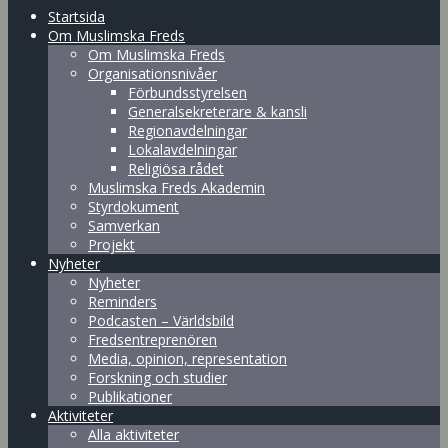
Startsida
Om Muslimska Freds
Om Muslimska Freds
Organisationsnivåer
Förbundsstyrelsen
Generalsekreterare & kansli
Regionavdelningar
Lokalavdelningar
Religiösa rådet
Muslimska Freds Akademin
Styrdokument
Samverkan
Projekt
Nyheter
Nyheter
Reminders
Podcasten – Världsbild
Fredsentreprenören
Media, opinion, representation
Forskning och studier
Publikationer
Aktiviteter
Alla aktiviteter