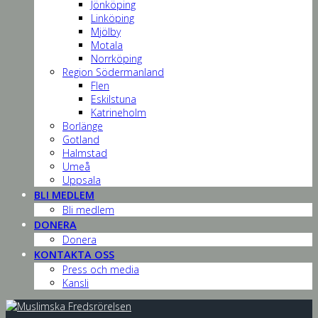
Jönköping
Linköping
Mjölby
Motala
Norrköping
Region Södermanland
Flen
Eskilstuna
Katrineholm
Borlänge
Gotland
Halmstad
Umeå
Uppsala
BLI MEDLEM
Bli medlem
DONERA
Donera
KONTAKTA OSS
Press och media
Kansli