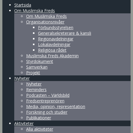
Startsida
Om Muslimska Freds
Om Muslimska Freds
Organisationsnivåer
Förbundsstyrelsen
Generalsekreterare & kansli
Regionavdelningar
Lokalavdelningar
Religiösa rådet
Muslimska Freds Akademin
Styrdokument
Samverkan
Projekt
Nyheter
Nyheter
Reminders
Podcasten – Världsbild
Fredsentreprenören
Media, opinion, representation
Forskning och studier
Publikationer
Aktiviteter
Alla aktiviteter