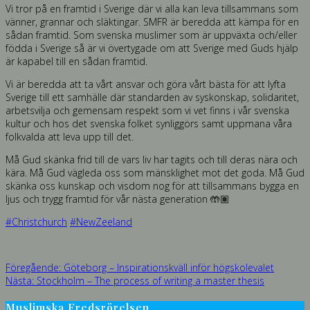
Vi tror på en framtid i Sverige där vi alla kan leva tillsammans som
vänner, grannar och släktingar. SMFR är beredda att kämpa för en
sådan framtid. Som svenska muslimer som är uppväxta och/eller
födda i Sverige så är vi övertygade om att Sverige med Guds hjälp
är kapabel till en sådan framtid.
Vi är beredda att ta vårt ansvar och göra vårt bästa för att lyfta
Sverige till ett samhälle där standarden av syskonskap, solidaritet,
arbetsvilja och gemensam respekt som vi vet finns i vår svenska
kultur och hos det svenska folket synliggörs samt uppmana våra
folkvalda att leva upp till det.
Må Gud skänka frid till de vars liv har tagits och till deras nära och
kära. Må Gud vägleda oss som mänsklighet mot det goda. Må Gud
skänka oss kunskap och visdom nog för att tillsammans bygga en
ljus och trygg framtid för vår nästa generation
🤲🏽
#
Christchurch
#
NewZeeland
Inläggsnavigering
Föregående
Föregående:
Göteborg – Inspirationskväll inför högskolevalet
Nästa
inlägg:
Nästa:
Stockholm – The process of writing a master thesis
inlägg:
Muslimska Fredsrörelsen