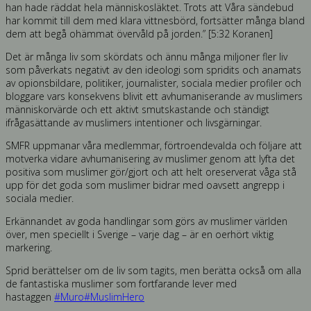
han hade räddat hela människosläktet. Trots att Våra sändebud
har kommit till dem med klara vittnesbörd, fortsätter många bland
dem att begå ohämmat övervåld på jorden.” [5:32 Koranen]
Det är många liv som skördats och ännu många miljoner fler liv
som påverkats negativt av den ideologi som spridits och anamats
av opionsbildare, politiker, journalister, sociala medier profiler och
bloggare vars konsekvens blivit ett avhumaniserande av muslimers
människorvärde och ett aktivt smutskastande och ständigt
ifrågasättande av muslimers intentioner och livsgärningar.
SMFR uppmanar våra medlemmar, förtroendevalda och följare att
motverka vidare avhumanisering av muslimer genom att lyfta det
positiva som muslimer gör/gjort och att helt oreserverat våga stå
upp för det goda som muslimer bidrar med oavsett angrepp i
sociala medier.
Erkännandet av goda handlingar som görs av muslimer världen
över, men speciellt i Sverige – varje dag – är en oerhört viktig
markering.
Sprid berättelser om de liv som tagits, men berätta också om alla
de fantastiska muslimer som fortfarande lever med
hastaggen
#
Muro
#
MuslimHero