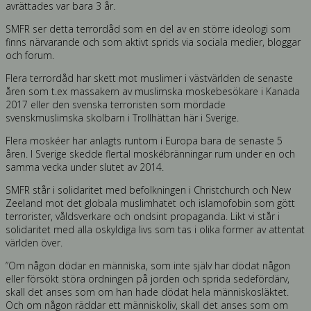
avrättades var bara 3 år.
SMFR ser detta terrordåd som en del av en större ideologi som
finns närvarande och som aktivt sprids via sociala medier, bloggar
och forum.
Flera terrordåd har skett mot muslimer i västvärlden de senaste
åren som t.ex massakern av muslimska moskebesökare i Kanada
2017 eller den svenska terroristen som mördade
svenskmuslimska skolbarn i Trollhättan här i Sverige.
Flera moskéer har anlagts runtom i Europa bara de senaste 5
åren. I Sverige skedde flertal moskébränningar rum under en och
samma vecka under slutet av 2014.
SMFR står i solidaritet med befolkningen i Christchurch och New
Zeeland mot det globala muslimhatet och islamofobin som gött
terrorister, våldsverkare och ondsint propaganda. Likt vi står i
solidaritet med alla oskyldiga livs som tas i olika former av attentat
världen över.
”Om någon dödar en människa, som inte själv har dödat någon
eller försökt störa ordningen på jorden och sprida sedefördärv,
skall det anses som om han hade dödat hela människosläktet.
Och om någon räddar ett människoliv, skall det anses som om