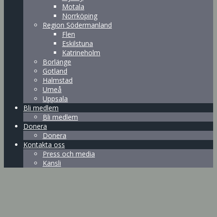
Motala
Norrköping
Region Södermanland
Flen
Eskilstuna
Katrineholm
Borlänge
Gotland
Halmstad
Umeå
Uppsala
Bli medlem
Bli medlem
Donera
Donera
Kontakta oss
Press och media
Kansli