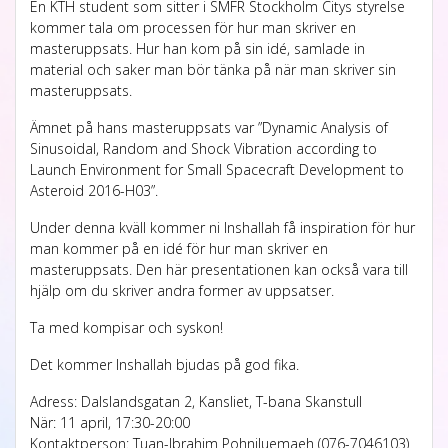
En KTH student som sitter i SMFR Stockholm Citys styrelse
kommer tala om processen för hur man skriver en
masteruppsats. Hur han kom på sin idé, samlade in
material och saker man bör tänka på när man skriver sin
masteruppsats.
Ämnet på hans masteruppsats var ”Dynamic Analysis of
Sinusoidal, Random and Shock Vibration according to
Launch Environment for Small Spacecraft Development to
Asteroid 2016-H03”.
Under denna kväll kommer ni Inshallah få inspiration för hur
man kommer på en idé för hur man skriver en
masteruppsats. Den här presentationen kan också vara till
hjälp om du skriver andra former av uppsatser.
Ta med kompisar och syskon!
Det kommer Inshallah bjudas på god fika.
Adress: Dalslandsgatan 2, Kansliet, T-bana Skanstull
När: 11 april, 17:30-20:00
Kontaktperson: Tuan-Ibrahim Pohniluemaeh (076-7046103)