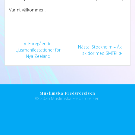
Varmt välkommen!
Föregående:
Nästa:
Stockholm – Åk
Ljusmanifestationer för
skidor med SMFR!
Nya Zeeland
Muslimska Fredsrörelsen
© 2026 Muslimska Fredsrörelsen.