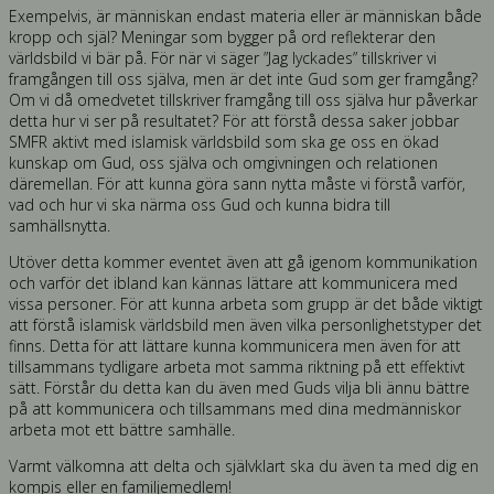
Exempelvis, är människan endast materia eller är människan både
kropp och själ? Meningar som bygger på ord reflekterar den
världsbild vi bär på. För när vi säger ”Jag lyckades” tillskriver vi
framgången till oss själva, men är det inte Gud som ger framgång?
Om vi då omedvetet tillskriver framgång till oss själva hur påverkar
detta hur vi ser på resultatet? För att förstå dessa saker jobbar
SMFR aktivt med islamisk världsbild som ska ge oss en ökad
kunskap om Gud, oss själva och omgivningen och relationen
däremellan. För att kunna göra sann nytta måste vi förstå varför,
vad och hur vi ska närma oss Gud och kunna bidra till
samhällsnytta.
Utöver detta kommer eventet även att gå igenom kommunikation
och varför det ibland kan kännas lättare att kommunicera med
vissa personer. För att kunna arbeta som grupp är det både viktigt
att förstå islamisk världsbild men även vilka personlighetstyper det
finns. Detta för att lättare kunna kommunicera men även för att
tillsammans tydligare arbeta mot samma riktning på ett effektivt
sätt. Förstår du detta kan du även med Guds vilja bli ännu bättre
på att kommunicera och tillsammans med dina medmänniskor
arbeta mot ett bättre samhälle.
Varmt välkomna att delta och självklart ska du även ta med dig en
kompis eller en familjemedlem!