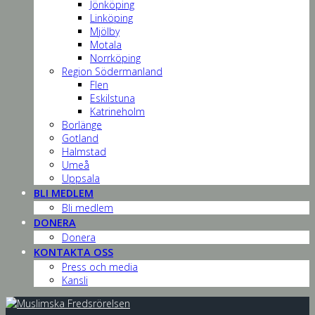
Jönköping
Linköping
Mjölby
Motala
Norrköping
Region Södermanland
Flen
Eskilstuna
Katrineholm
Borlänge
Gotland
Halmstad
Umeå
Uppsala
BLI MEDLEM
Bli medlem
DONERA
Donera
KONTAKTA OSS
Press och media
Kansli