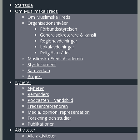
Startsida
Om Muslimska Freds
Om Muslimska Freds
Organisationsnivåer
Förbundsstyrelsen
Generalsekreterare & kansli
Regionavdelningar
Lokalavdelningar
Religiösa rådet
Muslimska Freds Akademin
Styrdokument
Samverkan
Projekt
Nyheter
Nyheter
Reminders
Podcasten – Världsbild
Fredsentreprenören
Media, opinion, representation
Forskning och studier
Publikationer
Aktiviteter
Alla aktiviteter