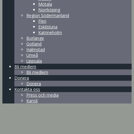
Motala
Norrköping
Region Södermanland
Flen
Eskilstuna
Katrineholm
Borlänge
Gotland
Halmstad
Umeå
Uppsala
Bli medlem
Bli medlem
Donera
Donera
Kontakta oss
Press och media
Kansli