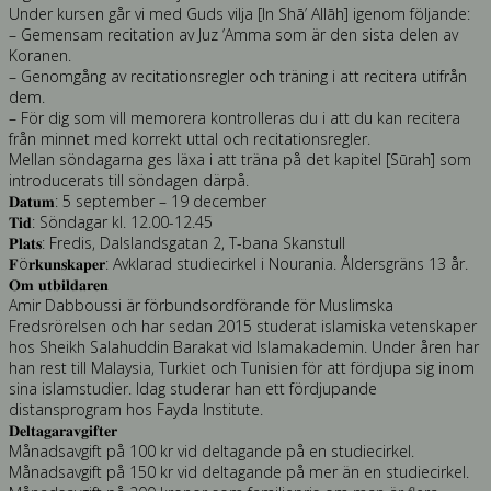
Under kursen går vi med Guds vilja [In Shā’ Allāh] igenom följande:
– Gemensam recitation av Juz ’Amma som är den sista delen av
Koranen.
– Genomgång av recitationsregler och träning i att recitera utifrån
dem.
– För dig som vill memorera kontrolleras du i att du kan recitera
från minnet med korrekt uttal och recitationsregler.
Mellan söndagarna ges läxa i att träna på det kapitel [Sūrah] som
introducerats till söndagen därpå.
𝐃𝐚𝐭𝐮𝐦: 5 september – 19 december
𝐓𝐢𝐝: Söndagar kl. 12.00-12.45
𝐏𝐥𝐚𝐭𝐬: Fredis, Dalslandsgatan 2, T-bana Skanstull
𝐅ö𝐫𝐤𝐮𝐧𝐬𝐤𝐚𝐩𝐞𝐫: Avklarad studiecirkel i Nourania. Åldersgräns 13 år.
𝐎𝐦 𝐮𝐭𝐛𝐢𝐥𝐝𝐚𝐫𝐞𝐧
Amir Dabboussi är förbundsordförande för Muslimska
Fredsrörelsen och har sedan 2015 studerat islamiska vetenskaper
hos Sheikh Salahuddin Barakat vid Islamakademin. Under åren har
han rest till Malaysia, Turkiet och Tunisien för att fördjupa sig inom
sina islamstudier. Idag studerar han ett fördjupande
distansprogram hos Fayda Institute.
𝐃𝐞𝐥𝐭𝐚𝐠𝐚𝐫𝐚𝐯𝐠𝐢𝐟𝐭𝐞𝐫
Månadsavgift på 100 kr vid deltagande på en studiecirkel.
Månadsavgift på 150 kr vid deltagande på mer än en studiecirkel.