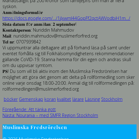
Månadsavgift på 200 kronor som familjepris om man är flera
syskon.
𝐀𝐧𝐦ä𝐥𝐧𝐢𝐧𝐠𝐬𝐟𝐨𝐫𝐦𝐮𝐥ä𝐫
https://docs.google.com/…/1jJxwml44GopFf2qctAWVodbiH1m…/
𝐒𝐢𝐬𝐭𝐚 𝐝𝐚𝐭𝐮𝐦 𝐟ö𝐫 𝐚𝐧𝐦ä𝐥𝐚𝐧: 𝟐 𝐬𝐞𝐩𝐭𝐞𝐦𝐛𝐞𝐫!
𝐊𝐨𝐧𝐭𝐚𝐤𝐭𝐩𝐞𝐫𝐬𝐨𝐧: Nuriddin Mahmudov
𝐌𝐚𝐢𝐥: nuriddin.mahmudov@muslimerforfred.org
𝐓𝐞𝐥 𝐧𝐫: 0707939842
Vi uppmuntrar alla deltagare att på förhand läsa på samt under
eventet förhålla sig till Folkhälsomyndighetens rekommendationer
gällande CoVID-19. Stanna hemma för din egen och andras skull
om du uppvisar symtom.
𝐏𝐒! Du som vill bli aktiv inom den Muslimska Fredsrörelsen har
möjlighet att göra det genom att delta på rollförmedling som sker
online varje onsdag 18:00-20:00. Anmäl dig till rollförmedlingen på:
rollformedlingen@muslimerforfred.org
böcker
Gemenskap
koran
kvalitet
lärare
Läsning
Stockholm
Inläggsnavigering
Föregående
Föregående:
Att tänka gott
Nästa
inlägg:
Nästa:
Nourania – med SMFR Region Stockholm
inlägg:
Muslimska Fredsrörelsen