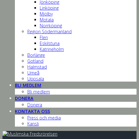
Jönköping
Linköping
Mjölby
Motala
Norrköping
Region Södermanland
Flen
Eskilstuna
Katrineholm
Borlänge
Gotland
Halmstad
Umeå
Uppsala
BLI MEDLEM
Bli medlem
DONERA
Donera
KONTAKTA OSS
Press och media
Kansli