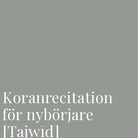
Koranrecitation
för nybörjare
[Tajwīd]