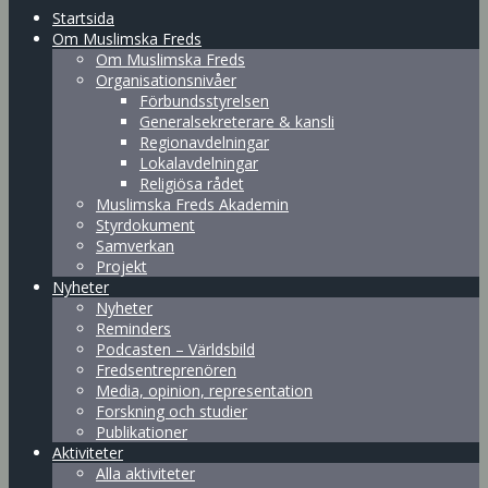
Startsida
Om Muslimska Freds
Om Muslimska Freds
Organisationsnivåer
Förbundsstyrelsen
Generalsekreterare & kansli
Regionavdelningar
Lokalavdelningar
Religiösa rådet
Muslimska Freds Akademin
Styrdokument
Samverkan
Projekt
Nyheter
Nyheter
Reminders
Podcasten – Världsbild
Fredsentreprenören
Media, opinion, representation
Forskning och studier
Publikationer
Aktiviteter
Alla aktiviteter