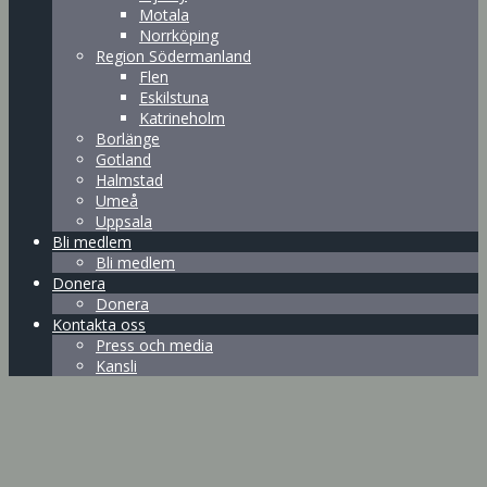
Motala
Norrköping
Region Södermanland
Flen
Eskilstuna
Katrineholm
Borlänge
Gotland
Halmstad
Umeå
Uppsala
Bli medlem
Bli medlem
Donera
Donera
Kontakta oss
Press och media
Kansli