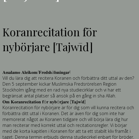
Koranrecitation för
nybörjare [Tajwīd]
𝐀𝐬𝐬𝐚𝐥𝐚𝐦𝐨 𝐀𝐥𝐞𝐢𝐤𝐨𝐦/𝐅𝐫𝐞𝐝𝐬𝐡ä𝐥𝐬𝐧𝐢𝐧𝐠𝐚𝐫!
Vill du lära dig att recitera Koranen och förbättra ditt uttal av den?
Den 5 september kickar Muslimska Fredsrörelsen Region
Stockholm igång med en rad nya studiecirklar och vi har ett
begränsat antal platser så ansök på en gång in sha Allah.
𝐎𝐦 𝐊𝐨𝐫𝐚𝐧𝐫𝐞𝐜𝐢𝐭𝐚𝐭𝐢𝐨𝐧 𝐟ö𝐫 𝐧𝐲𝐛ö𝐫𝐣𝐚𝐫𝐞 [𝐓𝐚𝐣𝐰ī𝐝]
Koranrecitation för nybörjare är för dig som vill kunna recitera och
förbättra ditt uttal i Koranen. Det är även för dig som inte har
memorerat något av Koranen tidigare och vill börja lära dig hur
man reciterar med korrekt uttal och recitationsregler. Vi börjar
med de korta kapitlen i Koranen för att ta ett stabilt kliv framåt i
taget. Denna termin erbjuds denna studiecirkel enbart för bröder.