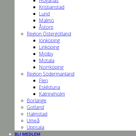
Höganäs
Kristianstad
Lund
Malmö
Åstorp
Region Östergötland
Jönköping
Linköping
Mjölby
Motala
Norrköping
Region Södermanland
Flen
Eskilstuna
Katrineholm
Borlänge
Gotland
Halmstad
Umeå
Uppsala
BLI MEDLEM