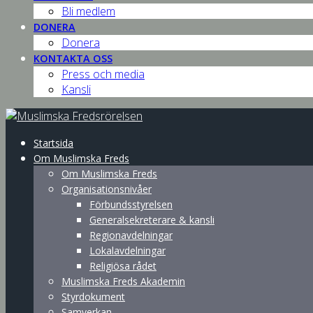
Bli medlem
DONERA
Donera
KONTAKTA OSS
Press och media
Kansli
Startsida
Om Muslimska Freds
Om Muslimska Freds
Organisationsnivåer
Förbundsstyrelsen
Generalsekreterare & kansli
Regionavdelningar
Lokalavdelningar
Religiösa rådet
Muslimska Freds Akademin
Styrdokument
Samverkan