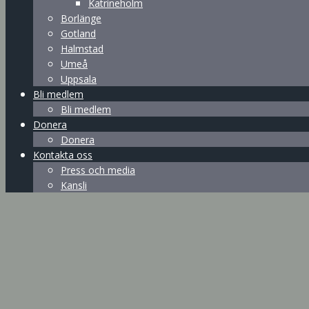
Katrineholm
Borlänge
Gotland
Halmstad
Umeå
Uppsala
Bli medlem
Bli medlem
Donera
Donera
Kontakta oss
Press och media
Kansli