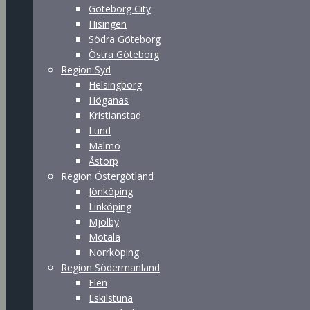
Göteborg City
Hisingen
Södra Göteborg
Östra Göteborg
Region Syd
Helsingborg
Höganäs
Kristianstad
Lund
Malmö
Åstorp
Region Östergötland
Jönköping
Linköping
Mjölby
Motala
Norrköping
Region Södermanland
Flen
Eskilstuna