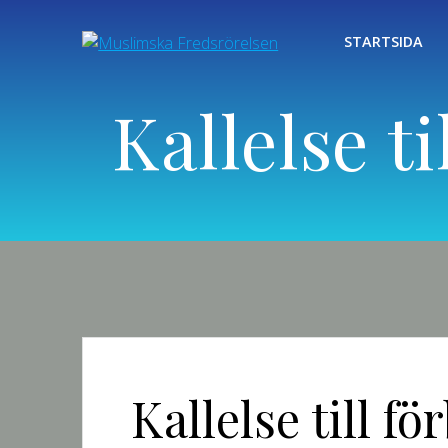
Hoppa
till
STARTSIDA
innehåll
Kallelse 
Kallelse till 