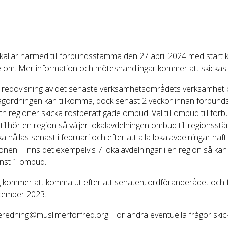
allar härmed till förbundsstämma den 27 april 2024 med start kl
 om. Mer information och möteshandlingar kommer att skickas u
e, redovisning av det senaste verksamhetsområdets verksamhet o
dagordningen kan tillkomma, dock senast 2 veckor innan förbu
h regioner skicka röstberättigade ombud. Val till ombud till f
tillhör en region så väljer lokalavdelningen ombud till regionss
llas senast i februari och efter att alla lokalavdelningar haf
onen. Finns det exempelvis 7 lokalavdelningar i en region så ka
inst 1 ombud.
kommer att komma ut efter att senaten, ordföranderådet och fö
ecember 2023.
lberedning@muslimerforfred.org. För andra eventuella frågor skic