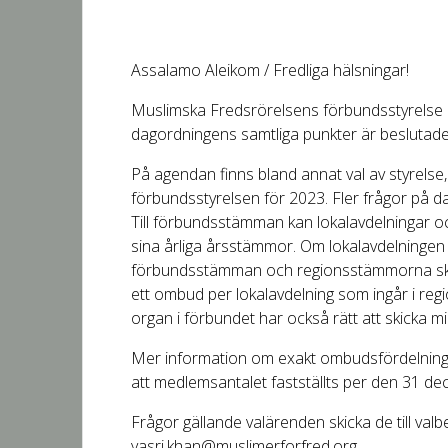
Assalamo Aleikom / Fredliga hälsningar!
Muslimska Fredsrörelsens förbundsstyrelse k
dagordningens samtliga punkter är beslutade
På agendan finns bland annat val av styrels
förbundsstyrelsen för 2023. Fler frågor på 
Till förbundsstämman kan lokalavdelningar oc
sina årliga årsstämmor. Om lokalavdelningen 
förbundsstämman och regionsstämmorna ska hå
ett ombud per lokalavdelning som ingår i regi
organ i förbundet har också rätt att skicka m
Mer information om exakt ombudsfördelning 
att medlemsantalet fastställts per den 31 d
Frågor gällande valärenden skicka de till ‪va
‪yasri.khan@muslimerforfred.org