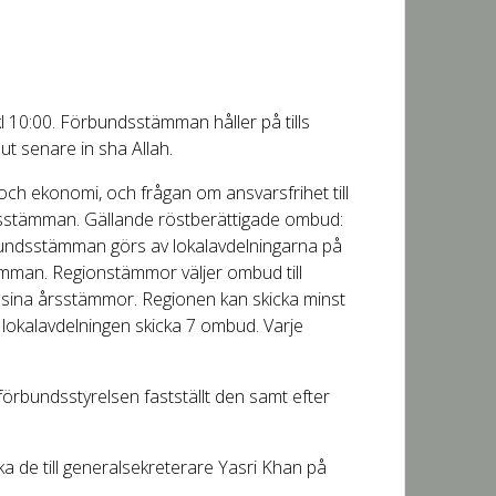
 10:00. Förbundsstämman håller på tills
t senare in sha Allah.
ch ekonomi, och frågan om ansvarsfrihet till
ndsstämman. Gällande röstberättigade ombud:
örbundsstämman görs av lokalavdelningarna på
tämman. Regionstämmor väljer ombud till
t sina årsstämmor. Regionen kan skicka minst
n lokalavdelningen skicka 7 ombud. Varje
rbundsstyrelsen fastställt den samt efter
ka de till generalsekreterare Yasri Khan på