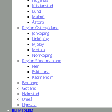
Höganäs
Kristianstad
Lund
Malmö
Åstorp
Region Östergötland
Jönköping
Linköping
Mjölby
Motala
Norrköping
Region Södermanland
Flen
Eskilstuna
Katrineholm
Borlänge
Gotland
Halmstad
Umeå
Uppsala
BLI MEDLEM