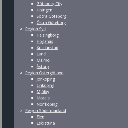
Göteborg City
Hisingen
Södra Göteborg
Östra Göteborg
Region Syd
Helsingborg
Höganäs
Kristianstad
Lund
Malmö
Åstorp
Region Östergötland
Jönköping
Linköping
Mjölby
Motala
Norrköping
Region Södermanland
Flen
Eskilstuna