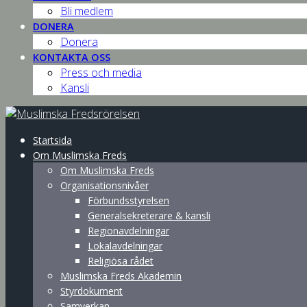
Bli medlem
DONERA
Donera
KONTAKTA OSS
Press och media
Kansli
Startsida
Om Muslimska Freds
Om Muslimska Freds
Organisationsnivåer
Förbundsstyrelsen
Generalsekreterare & kansli
Regionavdelningar
Lokalavdelningar
Religiösa rådet
Muslimska Freds Akademin
Styrdokument
Samverkan