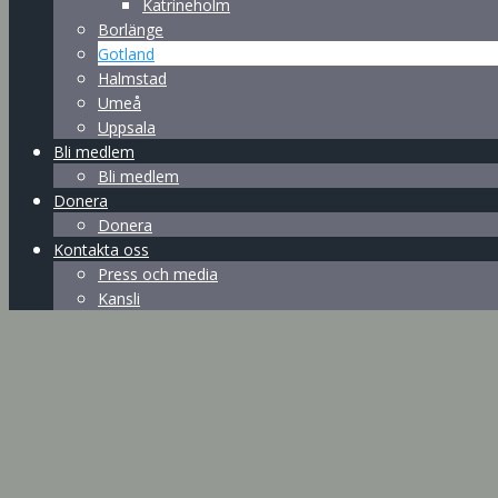
Katrineholm
Borlänge
Gotland
Halmstad
Umeå
Uppsala
Bli medlem
Bli medlem
Donera
Donera
Kontakta oss
Press och media
Kansli