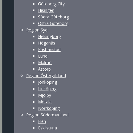
Göteborg City
Hisingen
Södra Göteborg
Östra Göteborg
Region Syd
Helsingborg
Höganäs
Kristianstad
Lund
Malmö
Åstorp
Region Östergötland
Jönköping
Linköping
Mjölby
Motala
Norrköping
Region Södermanland
Flen
Eskilstuna