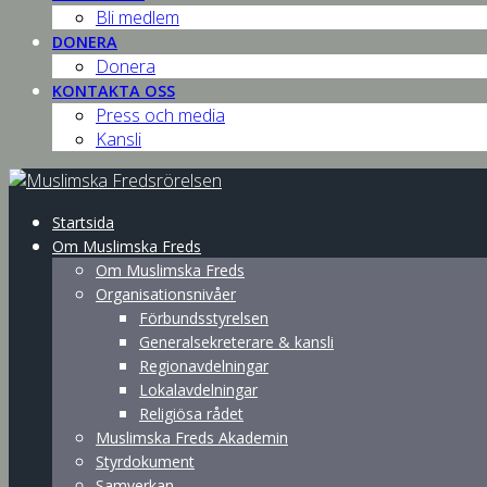
Bli medlem
DONERA
Donera
KONTAKTA OSS
Press och media
Kansli
Startsida
Om Muslimska Freds
Om Muslimska Freds
Organisationsnivåer
Förbundsstyrelsen
Generalsekreterare & kansli
Regionavdelningar
Lokalavdelningar
Religiösa rådet
Muslimska Freds Akademin
Styrdokument
Samverkan