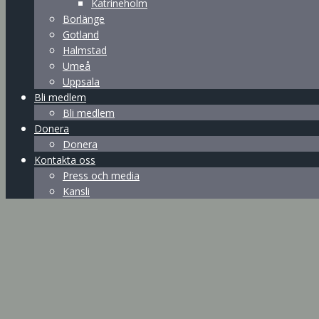
Katrineholm
Borlänge
Gotland
Halmstad
Umeå
Uppsala
Bli medlem
Bli medlem
Donera
Donera
Kontakta oss
Press och media
Kansli