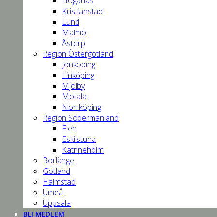
Höganäs
Kristianstad
Lund
Malmö
Åstorp
Region Östergötland
Jönköping
Linköping
Mjölby
Motala
Norrköping
Region Södermanland
Flen
Eskilstuna
Katrineholm
Borlänge
Gotland
Halmstad
Umeå
Uppsala
BLI MEDLEM