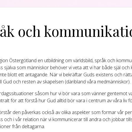
pråk och kommunikati
on Östergötland en utbildning om världsbild, språk och kommun
s själva som människor behöver vi veta att vi har både själ och
inte blott ett antagande. När vi bekräftar Guds existens och rätt
till Gud och resten av skapelsen (däribland våra medmänniskor).
ll vardagssituationer såsom hur vi bör vara som vänner gentemot v
ralt för att förstå hur Gud alltid bör vara i centrum av våra liv fö
i förstår den påverkas också av olika aspekter som formar vår pers
oss och i vår relation när vi kommunicerar till andra och jobbar 
ioner från deltagarna.