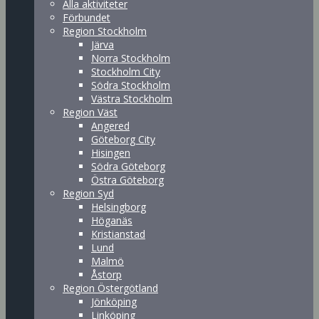
Alla aktiviteter
Förbundet
Region Stockholm
Järva
Norra Stockholm
Stockholm City
Södra Stockholm
Västra Stockholm
Region Väst
Angered
Göteborg City
Hisingen
Södra Göteborg
Östra Göteborg
Region Syd
Helsingborg
Höganäs
Kristianstad
Lund
Malmö
Åstorp
Region Östergötland
Jönköping
Linköping