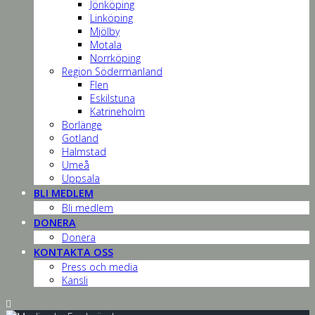
Jönköping
Linköping
Mjölby
Motala
Norrköping
Region Södermanland
Flen
Eskilstuna
Katrineholm
Borlänge
Gotland
Halmstad
Umeå
Uppsala
BLI MEDLEM
Bli medlem
DONERA
Donera
KONTAKTA OSS
Press och media
Kansli