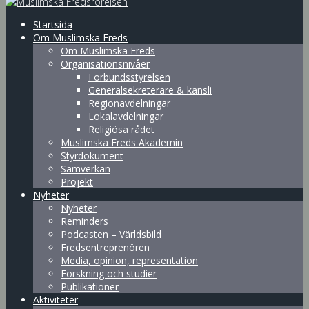
Startsida
Om Muslimska Freds
Om Muslimska Freds
Organisationsnivåer
Förbundsstyrelsen
Generalsekreterare & kansli
Regionavdelningar
Lokalavdelningar
Religiösa rådet
Muslimska Freds Akademin
Styrdokument
Samverkan
Projekt
Nyheter
Nyheter
Reminders
Podcasten – Världsbild
Fredsentreprenören
Media, opinion, representation
Forskning och studier
Publikationer
Aktiviteter