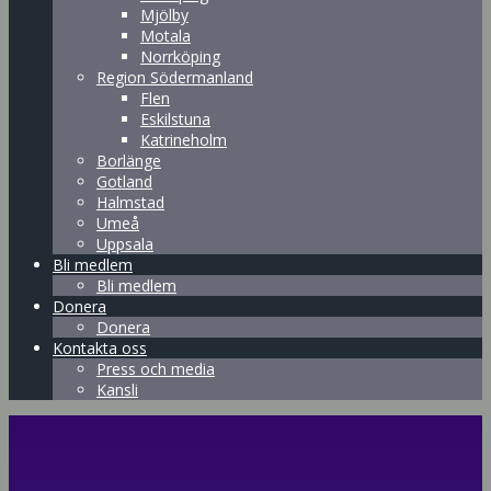
Mjölby
Motala
Norrköping
Region Södermanland
Flen
Eskilstuna
Katrineholm
Borlänge
Gotland
Halmstad
Umeå
Uppsala
Bli medlem
Bli medlem
Donera
Donera
Kontakta oss
Press och media
Kansli