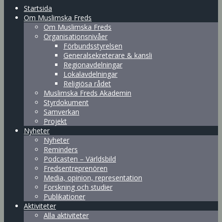
Startsida
Om Muslimska Freds
Om Muslimska Freds
Organisationsnivåer
Förbundsstyrelsen
Generalsekreterare & kansli
Regionavdelningar
Lokalavdelningar
Religiösa rådet
Muslimska Freds Akademin
Styrdokument
Samverkan
Projekt
Nyheter
Nyheter
Reminders
Podcasten – Världsbild
Fredsentreprenören
Media, opinion, representation
Forskning och studier
Publikationer
Aktiviteter
Alla aktiviteter