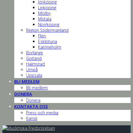
Jönköping
Linköping
Mjölby
Motala
Norrköping
Region Södermanland
Flen
Eskilstuna
Katrineholm
Borlänge
Gotland
Halmstad
Umeå
Uppsala
BLI MEDLEM
Bli medlem
DONERA
Donera
KONTAKTA OSS
Press och media
Kansli