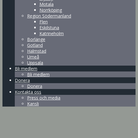
Motala
Norrköping
Region Södermanland
Flen
Eskilstuna
Katrineholm
Borlänge
Gotland
Halmstad
Umeå
Uppsala
Bli medlem
Bli medlem
Donera
Donera
Kontakta oss
Press och media
Kansli