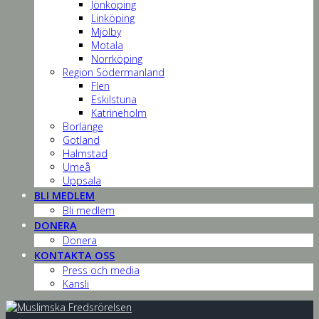
Jönköping
Linköping
Mjölby
Motala
Norrköping
Region Södermanland
Flen
Eskilstuna
Katrineholm
Borlänge
Gotland
Halmstad
Umeå
Uppsala
BLI MEDLEM
Bli medlem
DONERA
Donera
KONTAKTA OSS
Press och media
Kansli