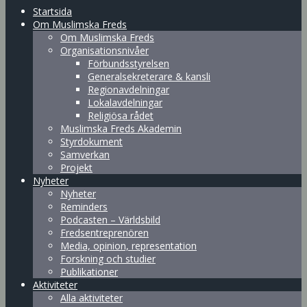
Startsida
Om Muslimska Freds
Om Muslimska Freds
Organisationsnivåer
Förbundsstyrelsen
Generalsekreterare & kansli
Regionavdelningar
Lokalavdelningar
Religiösa rådet
Muslimska Freds Akademin
Styrdokument
Samverkan
Projekt
Nyheter
Nyheter
Reminders
Podcasten – Världsbild
Fredsentreprenören
Media, opinion, representation
Forskning och studier
Publikationer
Aktiviteter
Alla aktiviteter