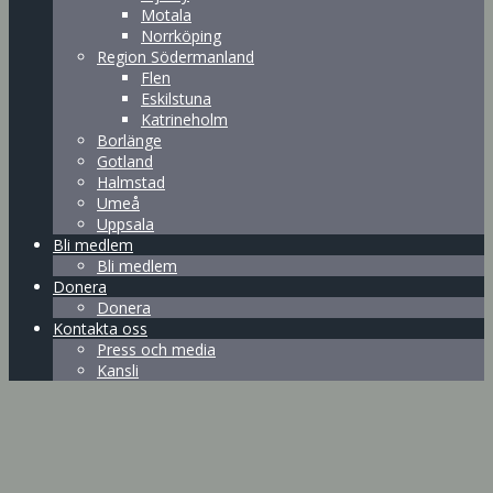
Motala
Norrköping
Region Södermanland
Flen
Eskilstuna
Katrineholm
Borlänge
Gotland
Halmstad
Umeå
Uppsala
Bli medlem
Bli medlem
Donera
Donera
Kontakta oss
Press och media
Kansli