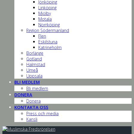
Jönköping
Linköping
Mjölby
Motala
Norrköping
Region Södermanland
Flen
Eskilstuna
Katrineholm
Borlänge
Gotland
Halmstad
Umeå
Uppsala
BLI MEDLEM
Bli medlem
DONERA
Donera
KONTAKTA OSS
Press och media
Kansli