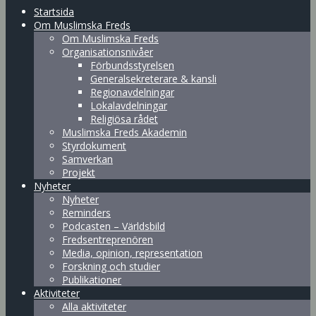
Startsida
Om Muslimska Freds
Om Muslimska Freds
Organisationsnivåer
Förbundsstyrelsen
Generalsekreterare & kansli
Regionavdelningar
Lokalavdelningar
Religiösa rådet
Muslimska Freds Akademin
Styrdokument
Samverkan
Projekt
Nyheter
Nyheter
Reminders
Podcasten – Världsbild
Fredsentreprenören
Media, opinion, representation
Forskning och studier
Publikationer
Aktiviteter
Alla aktiviteter