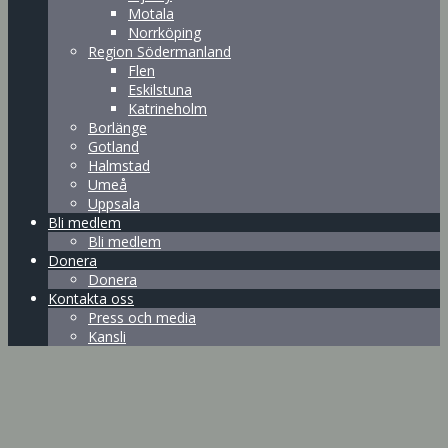
Motala
Norrköping
Region Södermanland
Flen
Eskilstuna
Katrineholm
Borlänge
Gotland
Halmstad
Umeå
Uppsala
Bli medlem
Bli medlem
Donera
Donera
Kontakta oss
Press och media
Kansli