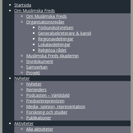
Startsida
Om Muslimska Freds
Om Muslimska Freds
Organisationsnivåer
Förbundsstyrelsen
Generalsekreterare & kansli
Regionavdelningar
Lokalavdelningar
Religiösa rådet
Muslimska Freds Akademin
Styrdokument
Samverkan
Projekt
Nyheter
Nyheter
Reminders
Podcasten – Världsbild
Fredsentreprenören
Media, opinion, representation
Forskning och studier
Publikationer
Aktiviteter
Alla aktiviteter