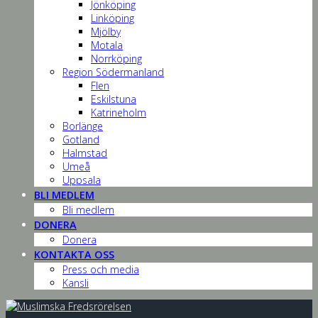
Jönköping
Linköping
Mjölby
Motala
Norrköping
Region Södermanland
Flen
Eskilstuna
Katrineholm
Borlänge
Gotland
Halmstad
Umeå
Uppsala
BLI MEDLEM
Bli medlem
DONERA
Donera
KONTAKTA OSS
Press och media
Kansli