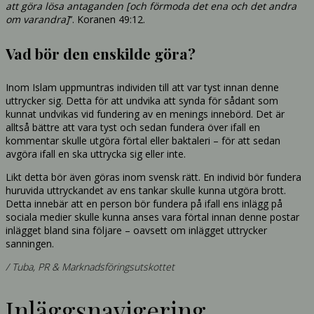
att göra lösa antaganden [och förmoda det ena och det andra
om varandra]
’’. Koranen 49:12.
Vad bör den enskilde göra?
Inom Islam uppmuntras individen till att var tyst innan denne
uttrycker sig. Detta för att undvika att synda för sådant som
kunnat undvikas vid fundering av en menings innebörd. Det är
alltså bättre att vara tyst och sedan fundera över ifall en
kommentar skulle utgöra förtal eller baktaleri – för att sedan
avgöra ifall en ska uttrycka sig eller inte.
Likt detta bör även göras inom svensk rätt. En individ bör fundera
huruvida uttryckandet av ens tankar skulle kunna utgöra brott.
Detta innebär att en person bör fundera på ifall ens inlägg på
sociala medier skulle kunna anses vara förtal innan denne postar
inlägget bland sina följare – oavsett om inlägget uttrycker
sanningen.
/ Tuba, PR & Marknadsföringsutskottet
Inläggsnavigering