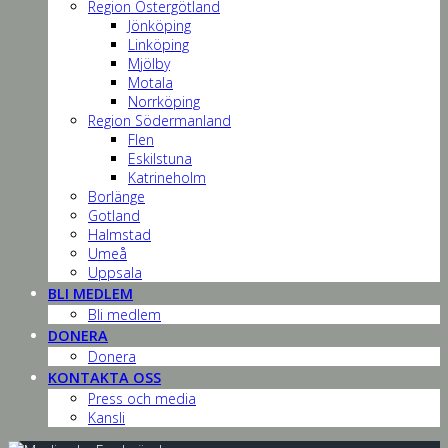
Region Östergötland
Jönköping
Linköping
Mjölby
Motala
Norrköping
Region Södermanland
Flen
Eskilstuna
Katrineholm
Borlänge
Gotland
Halmstad
Umeå
Uppsala
BLI MEDLEM
Bli medlem
DONERA
Donera
KONTAKTA OSS
Press och media
Kansli