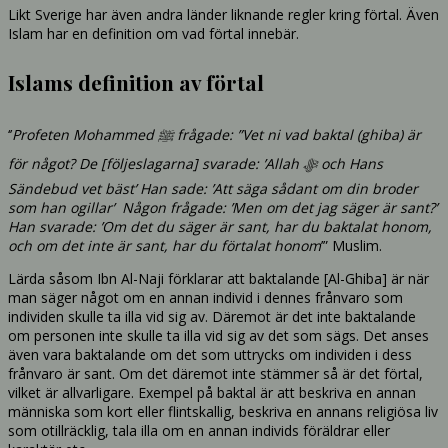
Likt Sverige har även andra länder liknande regler kring förtal. Även
Islam har en definition om vad förtal innebär.
Islams definition av förtal
‘’
Profeten Mohammed ﷺ frågade: ”Vet ni vad baktal (ghiba) är
för något? De [följeslagarna] svarade: ’Allah ﷻ och Hans
Sändebud vet bäst’ Han sade: ’Att säga sådant om din broder
som han ogillar’ Någon frågade: ’Men om det jag säger är sant?’
Han svarade: ’Om det du säger är sant, har du baktalat honom,
och om det inte är sant, har du förtalat honom
’” Muslim.
Lärda såsom Ibn Al-Naji förklarar att baktalande [Al-Ghiba] är när
man säger något om en annan individ i dennes frånvaro som
individen skulle ta illa vid sig av. Däremot är det inte baktalande
om personen inte skulle ta illa vid sig av det som sägs. Det anses
även vara baktalande om det som uttrycks om individen i dess
frånvaro är sant. Om det däremot inte stämmer så är det förtal,
vilket är allvarligare. Exempel på baktal är att beskriva en annan
människa som kort eller flintskallig, beskriva en annans religiösa liv
som otillräcklig, tala illa om en annan individs föräldrar eller