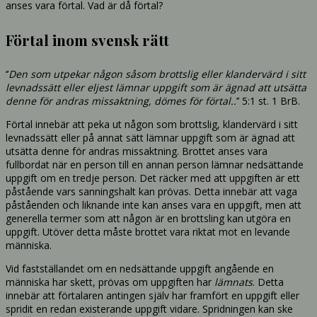
anses vara förtal. Vad är då förtal?
Förtal inom svensk rätt
‘’
Den som utpekar någon såsom brottslig eller klandervärd i sitt
levnadssätt eller eljest lämnar uppgift som är ägnad att utsätta
denne för andras missaktning, dömes för förtal..
’’ 5:1 st. 1 BrB.
Förtal innebär att peka ut någon som brottslig, klandervärd i sitt
levnadssätt eller på annat sätt lämnar uppgift som är ägnad att
utsätta denne för andras missaktning. Brottet anses vara
fullbordat när en person till en annan person lämnar nedsättande
uppgift om en tredje person. Det räcker med att uppgiften är ett
påstående vars sanningshalt kan prövas. Detta innebär att vaga
påståenden och liknande inte kan anses vara en uppgift, men att
generella termer som att någon är en brottsling kan utgöra en
uppgift. Utöver detta måste brottet vara riktat mot en levande
människa.
Vid fastställandet om en nedsättande uppgift angående en
människa har skett, prövas om uppgiften har
lämnats
. Detta
innebär att förtalaren antingen själv har framfört en uppgift eller
spridit en redan existerande uppgift vidare. Spridningen kan ske