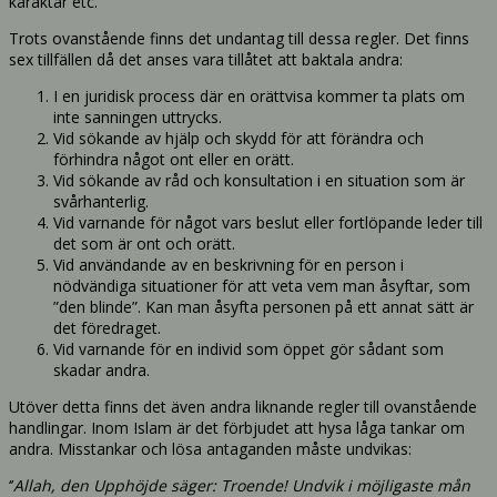
karaktär etc.
Trots ovanstående finns det undantag till dessa regler. Det finns
sex tillfällen då det anses vara tillåtet att baktala andra:
I en juridisk process där en orättvisa kommer ta plats om
inte sanningen uttrycks.
Vid sökande av hjälp och skydd för att förändra och
förhindra något ont eller en orätt.
Vid sökande av råd och konsultation i en situation som är
svårhanterlig.
Vid varnande för något vars beslut eller fortlöpande leder till
det som är ont och orätt.
Vid användande av en beskrivning för en person i
nödvändiga situationer för att veta vem man åsyftar, som
”den blinde”. Kan man åsyfta personen på ett annat sätt är
det föredraget.
Vid varnande för en individ som öppet gör sådant som
skadar andra.
Utöver detta finns det även andra liknande regler till ovanstående
handlingar. Inom Islam är det förbjudet att hysa låga tankar om
andra. Misstankar och lösa antaganden måste undvikas:
‘’
Allah, den Upphöjde säger: Troende! Undvik i möjligaste mån