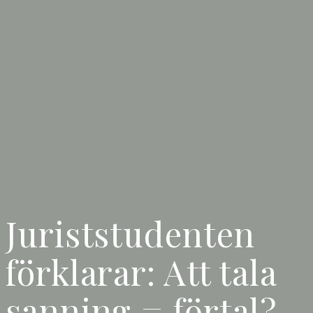
Juriststudenten
förklarar: Att tala
sanning = förtal?