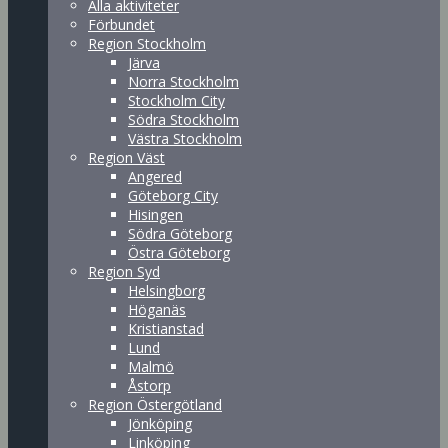
Alla aktiviteter
Förbundet
Region Stockholm
Järva
Norra Stockholm
Stockholm City
Södra Stockholm
Västra Stockholm
Region Väst
Angered
Göteborg City
Hisingen
Södra Göteborg
Östra Göteborg
Region Syd
Helsingborg
Höganäs
Kristianstad
Lund
Malmö
Åstorp
Region Östergötland
Jönköping
Linköping