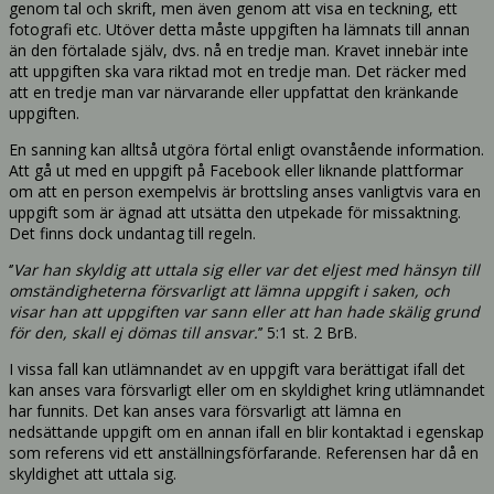
genom tal och skrift, men även genom att visa en teckning, ett
fotografi etc. Utöver detta måste uppgiften ha lämnats till annan
än den förtalade själv, dvs. nå en tredje man. Kravet innebär inte
att uppgiften ska vara riktad mot en tredje man. Det räcker med
att en tredje man var närvarande eller uppfattat den kränkande
uppgiften.
En sanning kan alltså utgöra förtal enligt ovanstående information.
Att gå ut med en uppgift på Facebook eller liknande plattformar
om att en person exempelvis är brottsling anses vanligtvis vara en
uppgift som är ägnad att utsätta den utpekade för missaktning.
Det finns dock undantag till regeln.
‘’​​
Var han skyldig att uttala sig eller var det eljest med hänsyn till
omständigheterna försvarligt att lämna uppgift i saken, och
visar han att uppgiften var sann eller att han hade skälig grund
för den, skall ej dömas till ansvar.
’’ 5:1 st. 2 BrB.
I vissa fall kan utlämnandet av en uppgift vara berättigat ifall det
kan anses vara försvarligt eller om en skyldighet kring utlämnandet
har funnits. Det kan anses vara försvarligt att lämna en
nedsättande uppgift om en annan ifall en blir kontaktad i egenskap
som referens vid ett anställningsförfarande. Referensen har då en
skyldighet att uttala sig.