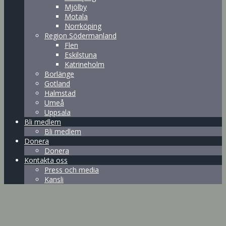
Mjölby
Motala
Norrköping
Region Södermanland
Flen
Eskilstuna
Katrineholm
Borlänge
Gotland
Halmstad
Umeå
Uppsala
Bli medlem
Bli medlem
Donera
Donera
Kontakta oss
Press och media
Kansli