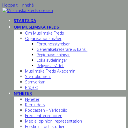
Hoppa till innehåll
STARTSIDA
OM MUSLIMSKA FREDS
Om Muslimska Freds
Organisationsnivåer
Förbundsstyrelsen
Generalsekreterare & kansli
Regionavdelningar
Lokalavdelningar
Religiösa rådet
Muslimska Freds Akademin
Styrdokument
Samverkan
Projekt
NYHETER
Nyheter
Reminders
Podcasten – Världsbild
Fredsentreprenören
Media, opinion, representation
Forskning och studier