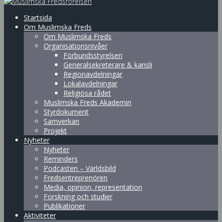
Startsida
Om Muslimska Freds
Om Muslimska Freds
Organisationsnivåer
Förbundsstyrelsen
Generalsekreterare & kansli
Regionavdelningar
Lokalavdelningar
Religiösa rådet
Muslimska Freds Akademin
Styrdokument
Samverkan
Projekt
Nyheter
Nyheter
Reminders
Podcasten – Världsbild
Fredsentreprenören
Media, opinion, representation
Forskning och studier
Publikationer
Aktiviteter