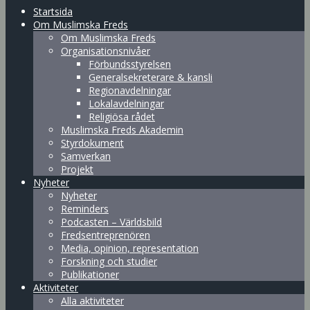
Startsida
Om Muslimska Freds
Om Muslimska Freds
Organisationsnivåer
Förbundsstyrelsen
Generalsekreterare & kansli
Regionavdelningar
Lokalavdelningar
Religiösa rådet
Muslimska Freds Akademin
Styrdokument
Samverkan
Projekt
Nyheter
Nyheter
Reminders
Podcasten – Världsbild
Fredsentreprenören
Media, opinion, representation
Forskning och studier
Publikationer
Aktiviteter
Alla aktiviteter