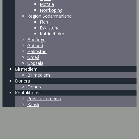
Motala
Norrköping
Region Södermanland
Flen
Eskilstuna
Katrineholm
Borlänge
Gotland
Halmstad
Umeå
Uppsala
Bli medlem
Bli medlem
Donera
Donera
Kontakta oss
Press och media
Kansli