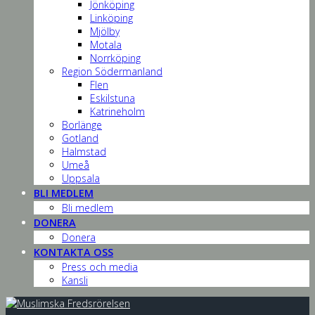
Jönköping
Linköping
Mjölby
Motala
Norrköping
Region Södermanland
Flen
Eskilstuna
Katrineholm
Borlänge
Gotland
Halmstad
Umeå
Uppsala
BLI MEDLEM
Bli medlem
DONERA
Donera
KONTAKTA OSS
Press och media
Kansli