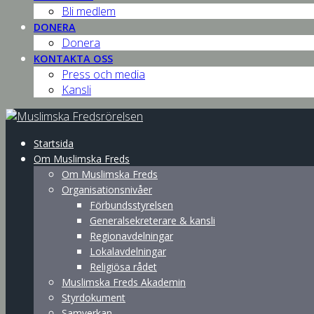
Bli medlem
DONERA
Donera
KONTAKTA OSS
Press och media
Kansli
Startsida
Om Muslimska Freds
Om Muslimska Freds
Organisationsnivåer
Förbundsstyrelsen
Generalsekreterare & kansli
Regionavdelningar
Lokalavdelningar
Religiösa rådet
Muslimska Freds Akademin
Styrdokument
Samverkan