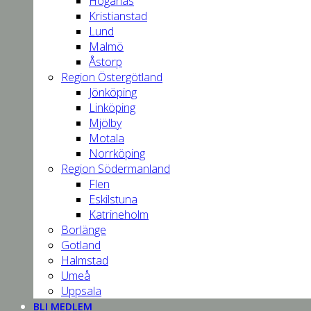
Höganäs
Kristianstad
Lund
Malmö
Åstorp
Region Östergötland
Jönköping
Linköping
Mjölby
Motala
Norrköping
Region Södermanland
Flen
Eskilstuna
Katrineholm
Borlänge
Gotland
Halmstad
Umeå
Uppsala
BLI MEDLEM