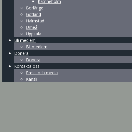
Katrineholm
Borlänge
Gotland
Halmstad
Umeå
Uppsala
Bli medlem
Bli medlem
Donera
Donera
Kontakta oss
Press och media
Kansli