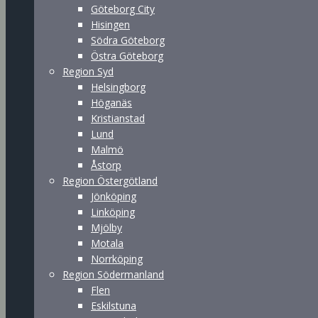
Göteborg City
Hisingen
Södra Göteborg
Östra Göteborg
Region Syd
Helsingborg
Höganäs
Kristianstad
Lund
Malmö
Åstorp
Region Östergötland
Jönköping
Linköping
Mjölby
Motala
Norrköping
Region Södermanland
Flen
Eskilstuna