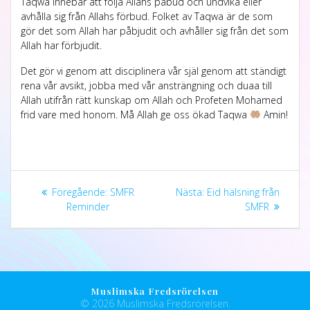
Taqwa innebär att följa Allahs påbud och undvika eller
avhålla sig från Allahs förbud. Folket av Taqwa är de som
gör det som Allah har påbjudit och avhåller sig från det som
Allah har förbjudit.
Det gör vi genom att disciplinera vår själ genom att ständigt
rena vår avsikt, jobba med vår ansträngning och duaa till
Allah utifrån rätt kunskap om Allah och Profeten Mohamed
frid vare med honom. Må Allah ge oss ökad Taqwa
Amin!
Föregående:
SMFR
Nästa:
Eid hälsning från
Reminder
SMFR
Muslimska Fredsrörelsen
© 2026 Muslimska Fredsrörelsen.