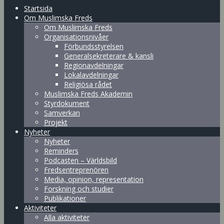
Startsida
Om Muslimska Freds
Om Muslimska Freds
Organisationsnivåer
Förbundsstyrelsen
Generalsekreterare & kansli
Regionavdelningar
Lokalavdelningar
Religiösa rådet
Muslimska Freds Akademin
Styrdokument
Samverkan
Projekt
Nyheter
Nyheter
Reminders
Podcasten – Världsbild
Fredsentreprenören
Media, opinion, representation
Forskning och studier
Publikationer
Aktiviteter
Alla aktiviteter