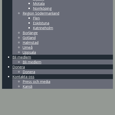
Motala
Norrköping
Region Södermanland
Flen
Eskilstuna
Katrineholm
Borlänge
Gotland
Halmstad
Umeå
Uppsala
Bli medlem
Bli medlem
Donera
Donera
Kontakta oss
Press och media
Kansli