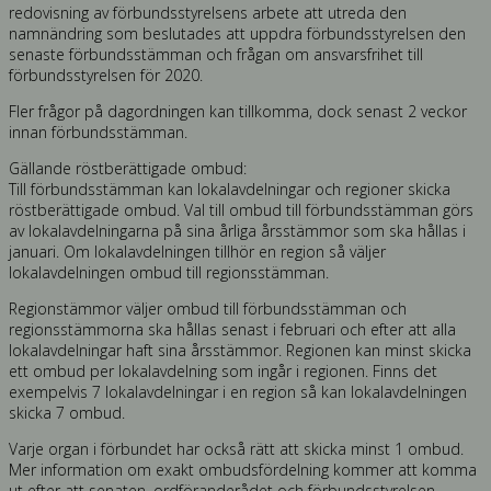
redovisning av förbundsstyrelsens arbete att utreda den
namnändring som beslutades att uppdra förbundsstyrelsen den
senaste förbundsstämman och frågan om ansvarsfrihet till
förbundsstyrelsen för 2020.
Fler frågor på dagordningen kan tillkomma, dock senast 2 veckor
innan förbundsstämman.
Gällande röstberättigade ombud:
Till förbundsstämman kan lokalavdelningar och regioner skicka
röstberättigade ombud. Val till ombud till förbundsstämman görs
av lokalavdelningarna på sina årliga årsstämmor som ska hållas i
januari. Om lokalavdelningen tillhör en region så väljer
lokalavdelningen ombud till regionsstämman.
Regionstämmor väljer ombud till förbundsstämman och
regionsstämmorna ska hållas senast i februari och efter att alla
lokalavdelningar haft sina årsstämmor. Regionen kan minst skicka
ett ombud per lokalavdelning som ingår i regionen. Finns det
exempelvis 7 lokalavdelningar i en region så kan lokalavdelningen
skicka 7 ombud.
Varje organ i förbundet har också rätt att skicka minst 1 ombud.
Mer information om exakt ombudsfördelning kommer att komma
ut efter att senaten, ordföranderådet och förbundsstyrelsen