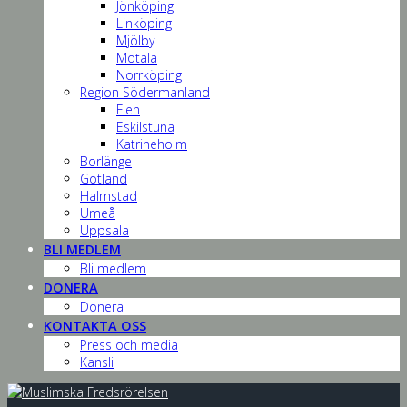
Jönköping
Linköping
Mjölby
Motala
Norrköping
Region Södermanland
Flen
Eskilstuna
Katrineholm
Borlänge
Gotland
Halmstad
Umeå
Uppsala
BLI MEDLEM
Bli medlem
DONERA
Donera
KONTAKTA OSS
Press och media
Kansli